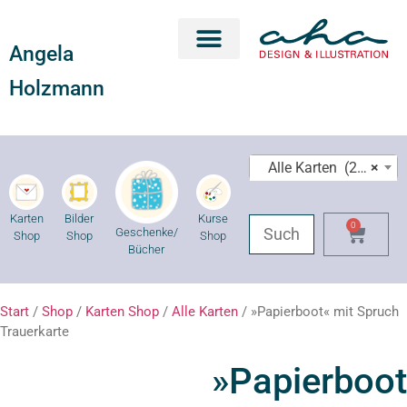
Angela
Karten Shop
Geschenke Shop
Kurse Shop
Holzmann
Alle Karten (206)
×
Karten
Bilder
Kurse
0
Geschenke/
Shop
Shop
Shop
Bücher
Start
/
Shop
/
Karten Shop
/
Alle Karten
/ »Papierboot« mit Spruch
Trauerkarte
»Papierboot