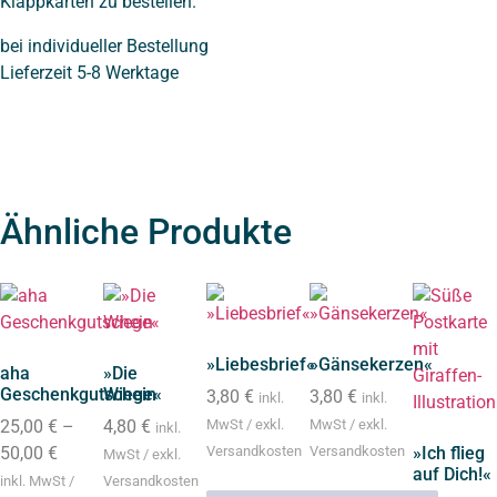
Klappkarten zu bestellen.
bei individueller Bestellung
Lieferzeit 5-8 Werktage
Ähnliche Produkte
»Liebesbrief«
»Gänsekerzen«
aha
»Die
Geschenkgutschein
Wiege«
3,80
€
3,80
€
inkl.
inkl.
25,00
€
–
4,80
€
MwSt / exkl.
MwSt / exkl.
inkl.
50,00
€
Versandkosten
Versandkosten
»Ich flieg
MwSt / exkl.
auf Dich!«
inkl. MwSt /
Versandkosten