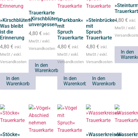
»Steintur
Trauerkar
Trauerkarte
»Kirschblüten«
»Kirschblüten«
»Parkbank«
»Steinbrücke«
4,80
€
inkl.
unvergessen
Was bleibt
mit
mit
MwSt / exkl.
ist die
Spruch
Spruch
4,80
€
inkl.
Versandkost
Erinnerung
Trauerkarte
Trauerkarte
MwSt / exkl.
4,80
€
4,80
€
4,80
€
inkl.
inkl.
inkl.
Versandkosten
In den
MwSt / exkl.
MwSt / exkl.
MwSt / exkl.
Warenk
Versandkosten
Versandkosten
Versandkosten
In den
Warenkorb
In den
In den
In den
Warenkorb
Warenkorb
Warenkorb
»Stöcke«
»Wasserkreisel«
»Wasserkr