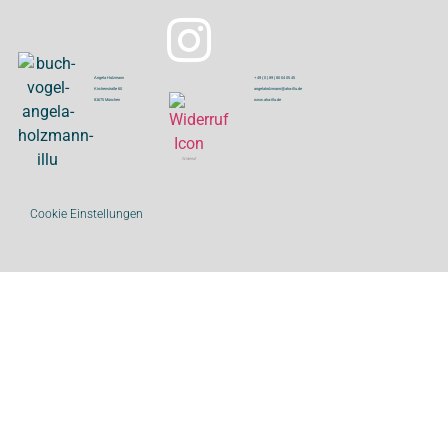
Angela Holzmann
+ 49 ( 0 ) 89 | 80 04 05 45
Kirchenstraße 60
angelaholzmann@aha-illu.de
81675 München
www.aha-illu.de
Widerruf
Cookie Einstellungen