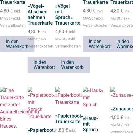
Trauerkarte
Trauerkarte
Trauerkar
»Vögel«
»Vögel
4,80
€
4,80
€
4,80
€
inkl.
Abschied
mit
inkl.
inkl.
nehmen
Spruch«
MwSt / exkl.
MwSt / exkl.
MwSt / exkl.
Trauerkarte
Trauerkarte
Versandkosten
Versandkosten
Versandkost
4,80
€
4,80
€
inkl.
inkl.
MwSt / exkl.
MwSt / exkl.
In den
In den
In den
Warenkorb
Warenkorb
Warenk
Versandkosten
Versandkosten
In den
In den
Warenkorb
Warenkorb
»Zuhause
»Papierboot«
4,80
€
»Haus«
inkl.
Trauerkarte
mit
MwSt / exkl.
Spruch
»Papierboot«
4,80
€
inkl.
Versandkost