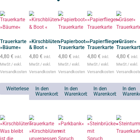
Trauerkarte
»Kirschblüten
»Papierboot«
»Papierflieger«
»Gräser«
»Bäume«
& Boot «
Trauerkarte
Trauerkarte
Trauerkar
4,80
€
4,80
€
4,80
€
4,80
€
4,80
€
inkl.
inkl.
inkl.
inkl.
inkl.
MwSt / exkl.
MwSt / exkl.
MwSt / exkl.
MwSt / exkl.
MwSt / exkl.
Versandkosten
Versandkosten
Versandkosten
Versandkosten
Versandkost
Weiterlesen
In den
In den
In den
In den
Warenkorb
Warenkorb
Warenkorb
Warenk