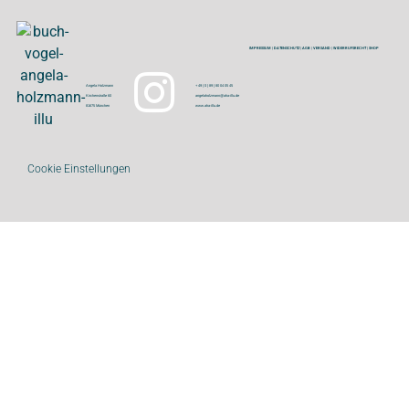
IMPRESSUM
|
DATENSCHUTZ
|
AGB
|
VERSAND
|
WIDERRUFSRECHT
|
SHOP
Angela Holzmann
+ 49 ( 0 ) 89 | 80 04 05 45
Kirchenstraße 60
angelaholzmann@aha-illu.de
81675 München
www.aha-illu.de
Cookie Einstellungen