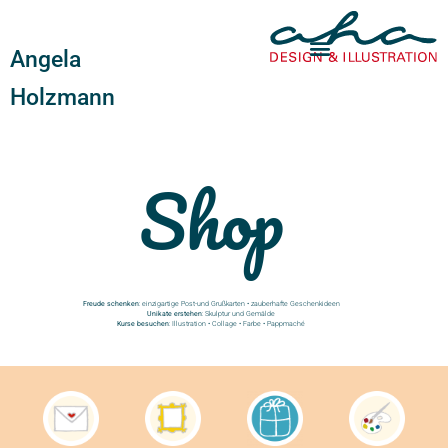
Angela
Holzmann
Shop
Freude schenken
: einzigartige Post-und Grußkarten • zauberhafte Geschenkideen
Unikate erstehen
: Skulptur und Gemälde
Kurse besuchen
: Illustration • Collage • Farbe • Pappmaché