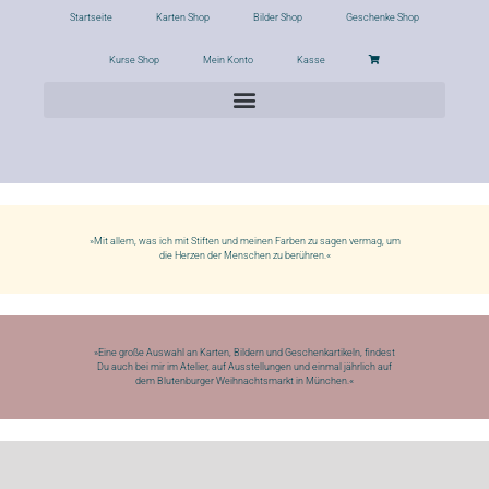
Startseite
Karten Shop
Bilder Shop
Geschenke Shop
Kurse Shop
Mein Konto
Kasse
»Mit allem, was ich mit Stiften und meinen Farben zu sagen vermag, um
die Herzen der Menschen zu berühren.«
»Eine große Auswahl an Karten, Bildern und Geschenkartikeln, findest
Du auch bei mir im Atelier, auf Ausstellungen und einmal jährlich auf
dem Blutenburger Weihnachtsmarkt in München.«