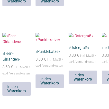
Warenkorb
Warenkorb
»Ostergruß«
»Lie
»Punktekatze«
»Feen-
3,80
€
3,8
inkl. MwSt /
Girlanden«
3,80
€
inkl. MwSt /
exkl. Versandkosten
exkl.
exkl. Versandkosten
8,50
€
inkl. MwSt /
exkl. Versandkosten
In den
I
In den
Warenkorb
W
Warenkorb
In den
Warenkorb