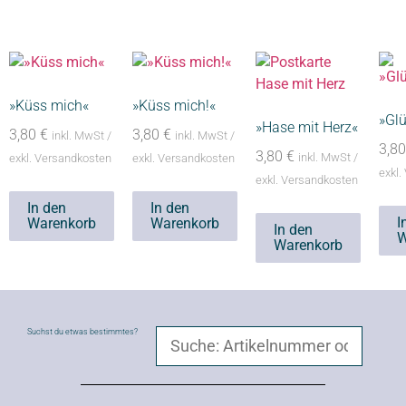
»Küss mich«
»Küss mich!«
»Gl
»Hase mit Herz«
3,80
€
3,80
€
inkl. MwSt /
inkl. MwSt /
3,8
3,80
€
inkl. MwSt /
exkl. Versandkosten
exkl. Versandkosten
exkl.
exkl. Versandkosten
In den
In den
I
Warenkorb
Warenkorb
In den
W
Warenkorb
Suchst du etwas bestimmtes?