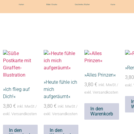
Karten
Bilder / Drucke
Geschenke / Bücher
Kurse
»Re
»Alles Prinzen«
3,8
»Heute fühle ich
3,80
€
inkl. MwSt /
exkl.
»Ich flieg auf
mich
exkl. Versandkosten
Dich!«
aufgeräumt«
I
3,80
€
3,80
€
W
inkl. MwSt /
inkl. MwSt /
In den
Warenkorb
exkl. Versandkosten
exkl. Versandkosten
In den
In den