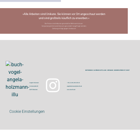
»Alle Arbeiten sind Unikate. Sie können vor Ort angeschaut werden
und sind großteils käuflich zu erwerben.«
Die Preise sind inklusive gesetzliche Mehrwertsteuer.
Verpackung & Versand müssen gesondert angefragt werden.
Zahlung erfolgt gegen Vorkasse!
IMPRESSUM
|
DATENSCHUTZ
|
AGB
|
VERSAND
|
WIDERRUFSRECHT
|
SHOP
Angela Holzmann
+ 49 ( 0 ) 89 | 80 04 05 45
Kirchenstraße 60
angelaholzmann@aha-illu.de
81675 München
www.aha-illu.de
Cookie Einstellungen