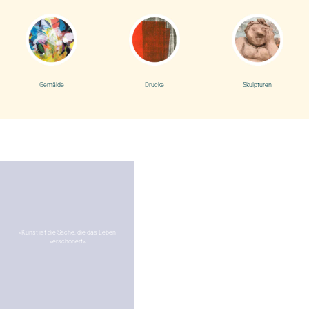
Gemälde
Drucke
Skulpturen
»Kunst ist die Sache, die das Leben
verschönert«​