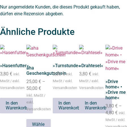
Nur angemeldete Kunden, die dieses Produkt gekauft haben,
dürfen eine Rezension abgeben.
Ähnliche Produkte
»Hasenfutter«
»Turnstunde«
»Drahtesel«
aha
Geschenkgutschein
3,80
€
3,80
€
3,80
€
inkl.
inkl.
inkl.
MwSt / exkl.
25,00
€
–
MwSt / exkl.
MwSt / exkl.
»Drive
home« •
Versandkosten
50,00
€
Versandkosten
Versandkosten
»Drive me
inkl. MwSt /
home«
exkl.
In den
In den
In den
3,80
€
–
Warenkorb
Warenkorb
Warenkorb
Versandkosten
4,80
€
inkl.
MwSt / exkl.
Wähle
Versandkost