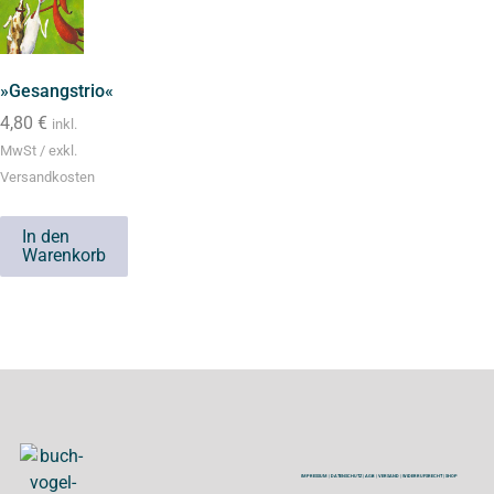
»Gesangstrio«
4,80
€
inkl.
MwSt / exkl.
Versandkosten
In den
Warenkorb
IMPRESSUM
|
DATENSCHUTZ
|
AGB
|
VERSAND
|
WIDERRUFSRECHT
|
SHOP