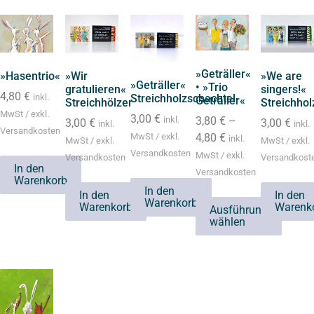
»Geträller«
»Hasentrio«
»Wir
»We are
»Geträller«
• »Trio
gratulieren«
singers!«
4,80
€
inkl.
Streichholzschachtel
Geträller«
Streichhölzer
Streichhol
MwSt / exkl.
3,00
€
3,80
€
–
inkl.
3,00
€
3,00
€
inkl.
inkl.
Versandkosten
4,80
€
MwSt / exkl.
inkl.
MwSt / exkl.
MwSt / exkl.
Versandkosten
MwSt / exkl.
Versandkosten
Versandkost
In den
Versandkosten
Warenkorb
In den
In den
In den
Warenkorb
Warenkorb
Warenk
Ausführung
wählen