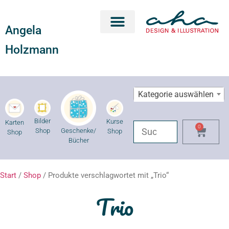
Angela
Karten Shop
Geschenke Shop
Kurse Shop
Holzmann
Kategorie auswählen
Bilder
Kurse
Karten
0
Geschenke/
Shop
Shop
Shop
Bücher
Start
/
Shop
/ Produkte verschlagwortet mit „Trio“
Trio