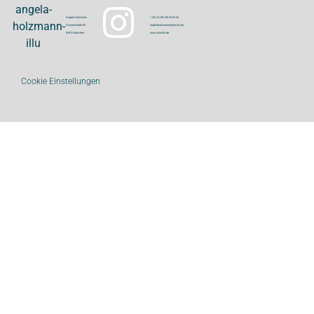
Angela Holzmann
+ 49 ( 0 ) 89 | 80 04 05 45
Kirchenstraße 60
angelaholzmann@aha-illu.de
81675 München
www.aha-illu.de
Cookie Einstellungen