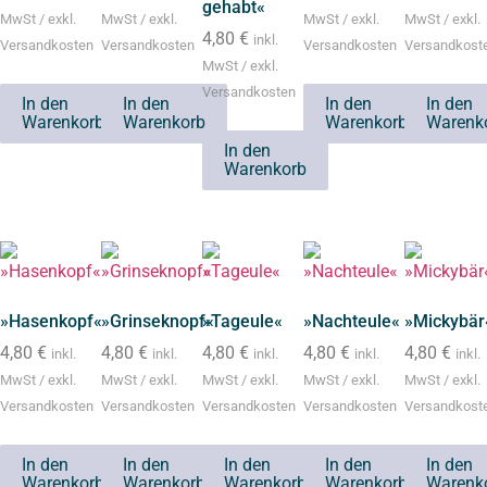
gehabt«
MwSt / exkl.
MwSt / exkl.
MwSt / exkl.
MwSt / exkl.
4,80
€
inkl.
Versandkosten
Versandkosten
Versandkosten
Versandkost
MwSt / exkl.
Versandkosten
In den
In den
In den
In den
Warenkorb
Warenkorb
Warenkorb
Warenk
In den
Warenkorb
»Hasenkopf«
»Grinseknopf«
»Tageule«
»Nachteule«
»Mickybär
4,80
€
4,80
€
4,80
€
4,80
€
4,80
€
inkl.
inkl.
inkl.
inkl.
inkl.
MwSt / exkl.
MwSt / exkl.
MwSt / exkl.
MwSt / exkl.
MwSt / exkl.
Versandkosten
Versandkosten
Versandkosten
Versandkosten
Versandkost
In den
In den
In den
In den
In den
Warenkorb
Warenkorb
Warenkorb
Warenkorb
Warenk