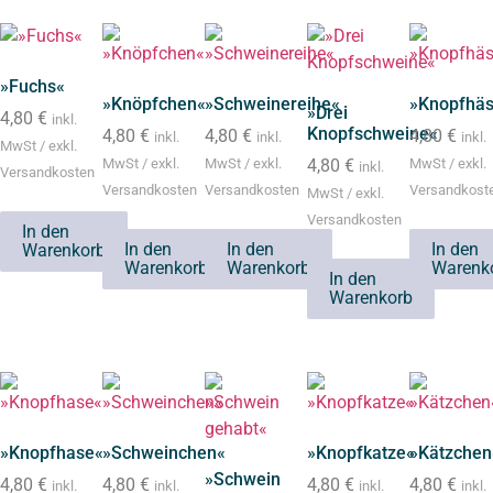
»Fuchs«
»Knöpfchen«
»Schweinereihe«
»Knopfhäs
»Drei
4,80
€
inkl.
Knopfschweine«
4,80
€
4,80
€
4,80
€
inkl.
inkl.
inkl.
MwSt / exkl.
MwSt / exkl.
MwSt / exkl.
4,80
€
MwSt / exkl.
inkl.
Versandkosten
Versandkosten
Versandkosten
Versandkost
MwSt / exkl.
Versandkosten
In den
In den
In den
In den
Warenkorb
Warenkorb
Warenkorb
Warenk
In den
Warenkorb
»Knopfhase«
»Schweinchen«
»Knopfkatze«
»Kätzchen
»Schwein
4,80
€
4,80
€
4,80
€
4,80
€
inkl.
inkl.
inkl.
inkl.