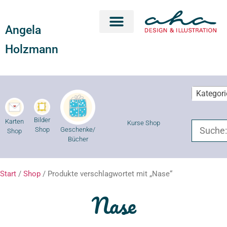
Angela
Karten Shop
Geschenke Shop
Kurse Shop
Holzmann
Kategor
Bilder
Karten
Kurse Shop
Geschenke/
Shop
Shop
Bücher
Start
/
Shop
/ Produkte verschlagwortet mit „Nase“
Nase