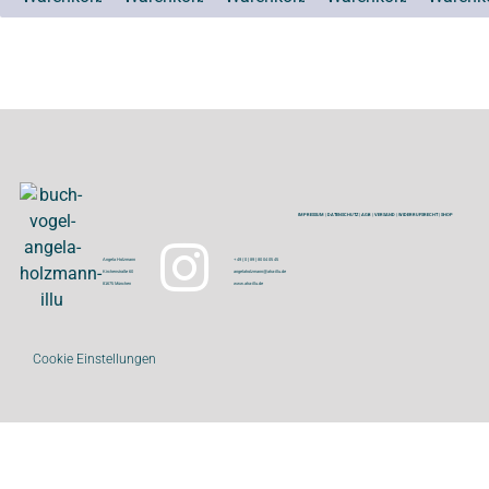
IMPRESSUM
|
DATENSCHUTZ
|
AGB
|
VERSAND
|
WIDERRUFSRECHT
|
SHOP
Angela Holzmann
+ 49 ( 0 ) 89 | 80 04 05 45
Kirchenstraße 60
angelaholzmann@aha-illu.de
81675 München
www.aha-illu.de
Cookie Einstellungen