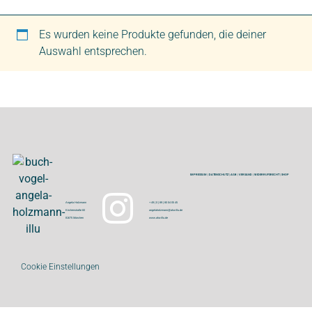
Es wurden keine Produkte gefunden, die deiner
Auswahl entsprechen.
IMPRESSUM
|
DATENSCHUTZ
|
AGB
|
VERSAND
|
WIDERRUFSRECHT
|
SHOP
Angela Holzmann
+ 49 ( 0 ) 89 | 80 04 05 45
Kirchenstraße 60
angelaholzmann@aha-illu.de
81675 München
www.aha-illu.de
Cookie Einstellungen