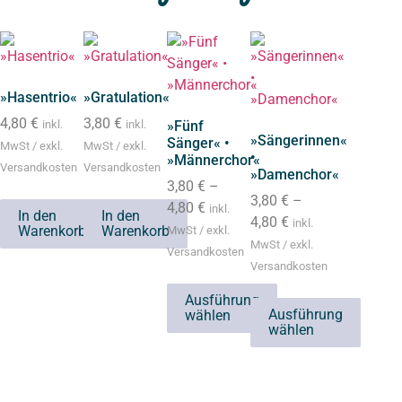
»Hasentrio«
»Gratulation«
4,80
€
3,80
€
inkl.
inkl.
»Fünf
»Sängerinnen«
Sänger« •
MwSt / exkl.
MwSt / exkl.
•
»Männerchor«
Versandkosten
Versandkosten
»Damenchor«
3,80
€
–
3,80
€
–
4,80
€
inkl.
In den
In den
4,80
€
inkl.
Warenkorb
Warenkorb
MwSt / exkl.
MwSt / exkl.
Versandkosten
Versandkosten
Ausführung
Ausführung
wählen
wählen