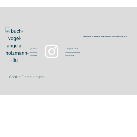
IMPRESSUM
|
DATENSCHUTZ
|
AGB
|
VERSAND
|
WIDERRUFSRECHT
|
SHOP
Angela Holzmann
+ 49 ( 0 ) 89 | 80 04 05 45
Kirchenstraße 60
angelaholzmann@aha-illu.de
81675 München
www.aha-illu.de
Cookie Einstellungen