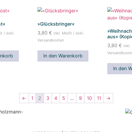
st«
»Glücksbringer«
»Weihnacht
3,80
€
t / exkl.
inkl. MwSt / exkl.
aus« (Kopi
Versandkosten
3,80
€
inkl.
Versandkoste
enkorb
In den Warenkorb
In den 
←
1
2
3
4
5
…
9
10
11
→