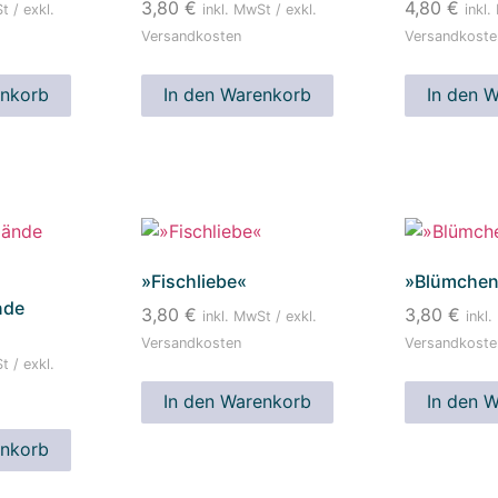
3,80
€
4,80
€
t / exkl.
inkl. MwSt / exkl.
inkl.
Versandkosten
Versandkoste
enkorb
In den Warenkorb
In den 
»Fischliebe«
»Blümchen 
nde
3,80
€
3,80
€
inkl. MwSt / exkl.
inkl.
«
Versandkosten
Versandkoste
t / exkl.
In den Warenkorb
In den 
enkorb