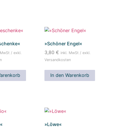
schenke«
»Schöner Engel«
3,80
€
 MwSt / exkl.
inkl. MwSt / exkl.
n
Versandkosten
Warenkorb
In den Warenkorb
o«
»Löwe«