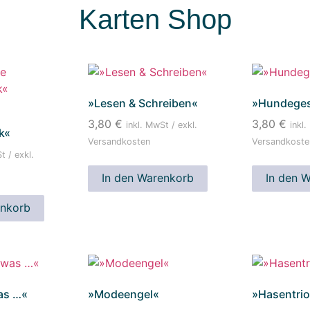
Karten Shop
»Lesen & Schreiben«
»Hundege
3,80
€
3,80
€
inkl. MwSt / exkl.
inkl.
k«
Versandkosten
Versandkoste
t / exkl.
In den Warenkorb
In den 
enkorb
as …«
»Modeengel«
»Hasentri