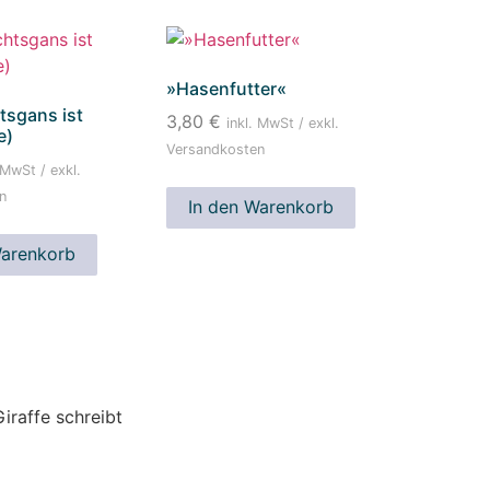
»Hasenfutter«
sgans ist
3,80
€
inkl. MwSt / exkl.
e)
Versandkosten
 MwSt / exkl.
n
In den Warenkorb
Warenkorb