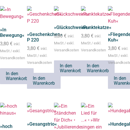
»Glückschweine«
»Punktekatze«
»In
»Geschenkchen«
»Fliegend
Bewegung«
3,80
€
3,80
€
inkl.
inkl.
P 220
Kuh«
3,80
€
MwSt / exkl.
MwSt / exkl.
inkl.
3,80
€
3,80
€
inkl.
inkl.
Versandkosten
Versandkosten
MwSt / exkl.
MwSt / exkl.
MwSt / exkl.
Versandkosten
Versandkosten
Versandkost
In den
In den
Warenkorb
Warenkorb
In den
In den
In den
Warenkorb
Warenkorb
Warenk
»Gesangstrio«
»Hundega
»hoch