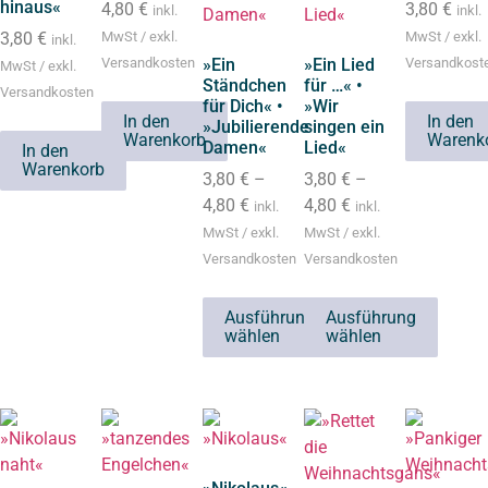
hinaus«
4,80
€
3,80
€
inkl.
inkl.
3,80
€
MwSt / exkl.
MwSt / exkl.
inkl.
Versandkosten
»Ein
»Ein Lied
Versandkost
MwSt / exkl.
Ständchen
für …« •
Versandkosten
für Dich« •
»Wir
In den
In den
»Jubilierende
singen ein
Warenkorb
Warenk
Damen«
Lied«
In den
Warenkorb
3,80
€
–
3,80
€
–
4,80
€
4,80
€
inkl.
inkl.
MwSt / exkl.
MwSt / exkl.
Versandkosten
Versandkosten
Ausführung
Ausführung
wählen
wählen