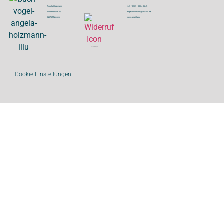
Angela Holzmann
+ 49 ( 0 ) 89 | 80 04 05 45
Kirchenstraße 60
angelaholzmann@aha-illu.de
81675 München
www.aha-illu.de
Widerruf
Cookie Einstellungen