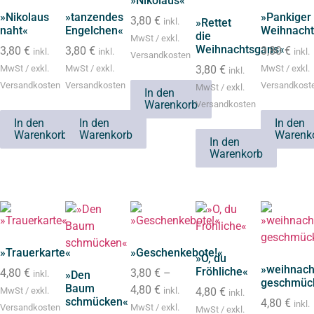
»Nikolaus«
»Nikolaus
»tanzendes
»Pankiger
3,80
€
inkl.
»Rettet
naht«
Engelchen«
Weihnach
die
MwSt / exkl.
Weihnachtsgans«
3,80
€
3,80
€
3,80
€
inkl.
inkl.
inkl.
Versandkosten
MwSt / exkl.
MwSt / exkl.
3,80
€
MwSt / exkl.
inkl.
Versandkosten
Versandkosten
Versandkost
MwSt / exkl.
In den
Warenkorb
Versandkosten
In den
In den
In den
Warenkorb
Warenkorb
Warenk
In den
Warenkorb
»Trauerkarte«
»Geschenkebote!«
»O, du
»weihnach
Fröhliche«
4,80
€
3,80
€
–
inkl.
»Den
geschmüc
Baum
4,80
€
MwSt / exkl.
inkl.
4,80
€
inkl.
schmücken«
4,80
€
inkl.
Versandkosten
MwSt / exkl.
MwSt / exkl.